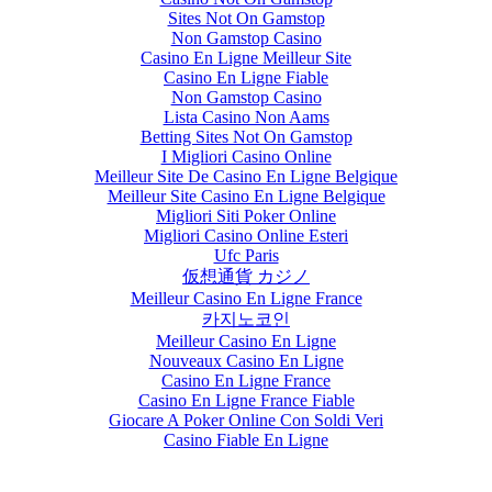
Sites Not On Gamstop
Non Gamstop Casino
Casino En Ligne Meilleur Site
Casino En Ligne Fiable
Non Gamstop Casino
Lista Casino Non Aams
Betting Sites Not On Gamstop
I Migliori Casino Online
Meilleur Site De Casino En Ligne Belgique
Meilleur Site Casino En Ligne Belgique
Migliori Siti Poker Online
Migliori Casino Online Esteri
Ufc Paris
仮想通貨 カジノ
Meilleur Casino En Ligne France
카지노코인
Meilleur Casino En Ligne
Nouveaux Casino En Ligne
Casino En Ligne France
Casino En Ligne France Fiable
Giocare A Poker Online Con Soldi Veri
Casino Fiable En Ligne