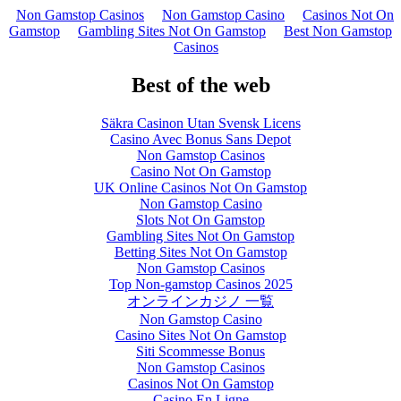
Non Gamstop Casinos
Non Gamstop Casino
Casinos Not On
Gamstop
Gambling Sites Not On Gamstop
Best Non Gamstop
Casinos
Best of the web
Säkra Casinon Utan Svensk Licens
Casino Avec Bonus Sans Depot
Non Gamstop Casinos
Casino Not On Gamstop
UK Online Casinos Not On Gamstop
Non Gamstop Casino
Slots Not On Gamstop
Gambling Sites Not On Gamstop
Betting Sites Not On Gamstop
Non Gamstop Casinos
Top Non-gamstop Casinos 2025
オンラインカジノ 一覧
Non Gamstop Casino
Casino Sites Not On Gamstop
Siti Scommesse Bonus
Non Gamstop Casinos
Casinos Not On Gamstop
Casino En Ligne