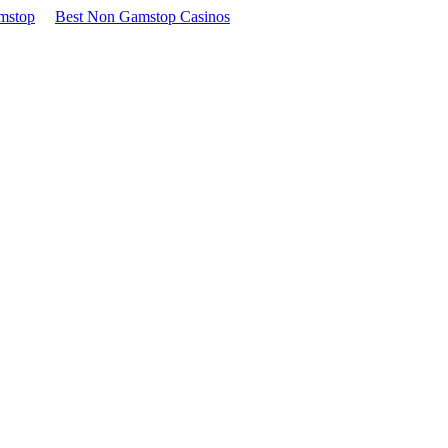
mstop
Best Non Gamstop Casinos