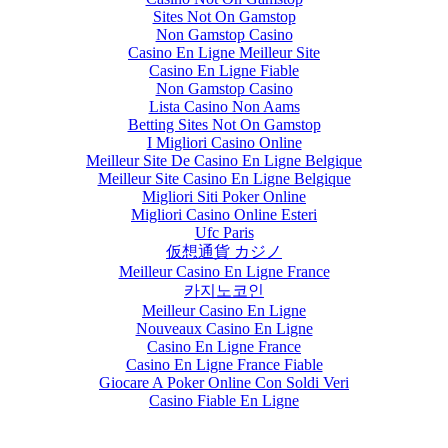
Sites Not On Gamstop
Non Gamstop Casino
Casino En Ligne Meilleur Site
Casino En Ligne Fiable
Non Gamstop Casino
Lista Casino Non Aams
Betting Sites Not On Gamstop
I Migliori Casino Online
Meilleur Site De Casino En Ligne Belgique
Meilleur Site Casino En Ligne Belgique
Migliori Siti Poker Online
Migliori Casino Online Esteri
Ufc Paris
仮想通貨 カジノ
Meilleur Casino En Ligne France
카지노코인
Meilleur Casino En Ligne
Nouveaux Casino En Ligne
Casino En Ligne France
Casino En Ligne France Fiable
Giocare A Poker Online Con Soldi Veri
Casino Fiable En Ligne