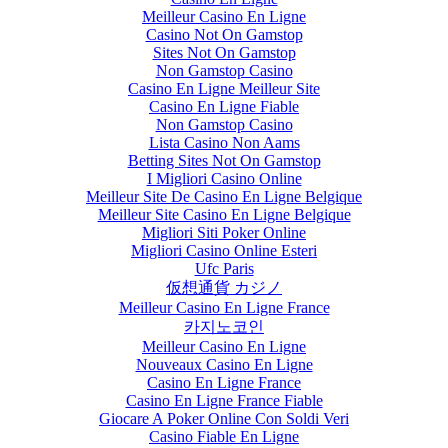
Meilleur Casino En Ligne
Casino Not On Gamstop
Sites Not On Gamstop
Non Gamstop Casino
Casino En Ligne Meilleur Site
Casino En Ligne Fiable
Non Gamstop Casino
Lista Casino Non Aams
Betting Sites Not On Gamstop
I Migliori Casino Online
Meilleur Site De Casino En Ligne Belgique
Meilleur Site Casino En Ligne Belgique
Migliori Siti Poker Online
Migliori Casino Online Esteri
Ufc Paris
仮想通貨 カジノ
Meilleur Casino En Ligne France
카지노코인
Meilleur Casino En Ligne
Nouveaux Casino En Ligne
Casino En Ligne France
Casino En Ligne France Fiable
Giocare A Poker Online Con Soldi Veri
Casino Fiable En Ligne