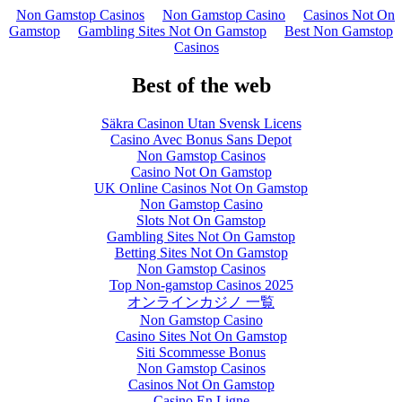
Non Gamstop Casinos
Non Gamstop Casino
Casinos Not On
Gamstop
Gambling Sites Not On Gamstop
Best Non Gamstop
Casinos
Best of the web
Säkra Casinon Utan Svensk Licens
Casino Avec Bonus Sans Depot
Non Gamstop Casinos
Casino Not On Gamstop
UK Online Casinos Not On Gamstop
Non Gamstop Casino
Slots Not On Gamstop
Gambling Sites Not On Gamstop
Betting Sites Not On Gamstop
Non Gamstop Casinos
Top Non-gamstop Casinos 2025
オンラインカジノ 一覧
Non Gamstop Casino
Casino Sites Not On Gamstop
Siti Scommesse Bonus
Non Gamstop Casinos
Casinos Not On Gamstop
Casino En Ligne