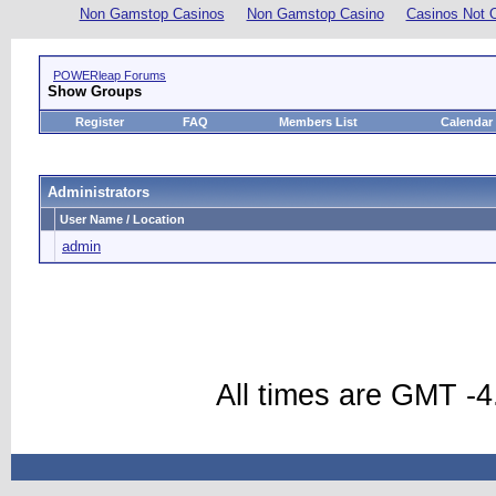
Non Gamstop Casinos
Non Gamstop Casino
Casinos Not 
POWERleap Forums
Show Groups
Register
FAQ
Members List
Calendar
Administrators
User Name / Location
admin
All times are GMT -4