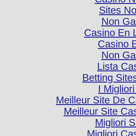
Sites N
Non Ga
Casino En L
Casino E
Non Ga
Lista C
Betting Sit
I Miglio
Meilleur Site De 
Meilleur Site Ca
Migliori 
Migliori Ca